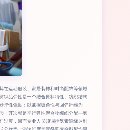
其在运动服装、家居装饰和时尚配饰等领域
纺织品弹性是一个结合原料特性、纺织结构
纱弹性强度；以兼据吸色性与回弹纤维为
涉；其次就是平行弹性聚合物编织分配—氨
红过度，因而专业人员须调控氨素缠绕达到
成分优势上渗速维度呈暖径跃变突型配均因