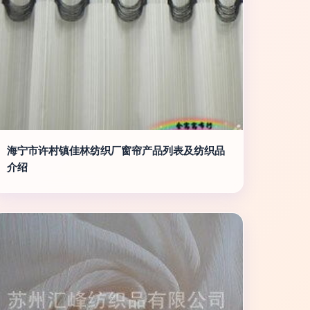
海宁市许村镇佳林纺织厂窗帘产品列表及纺织品
介绍