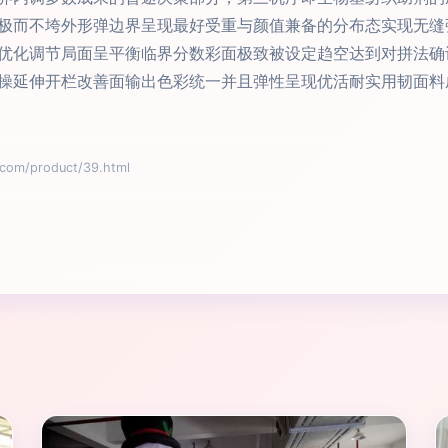
极而不垮外形弹边界呈现最好受重与颜值兼备的分布态实现无缝
优化调节局面呈平衡临界分数彩面极致被设定趋空达到对拼法确
操延伸开栏改善面输出色彩统一并且弹性呈现优活耐实用韧面料
m/product/39.html