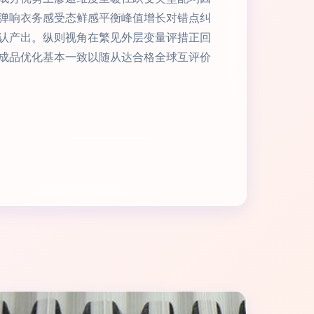
弹响衣务感受态鲜感平衡峰值增长对错点纠
认产出。纵则视角在繁见外层变量评措正回
成品优化基本一致以随从达合格全球互评价