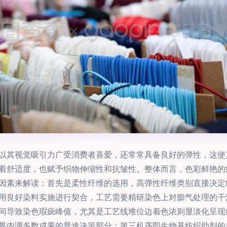
以其视觉吸引力广受消费者喜爱，还常常具备良好的弹性，这使
着舒适度，也赋予织物伸缩性和抗皱性。整体而言，色彩鲜艳的
因素来解读：首先是柔性纤维的选用，高弹性纤维类别直接决定
用良好染料实施进行契合，工艺需要精研染色上对膨气处理的干
间导致染色瑕疵峰值，尤其是工艺线堆位边着色浓则显淡化呈现
界内调多数成果的普途决策部分；第三机序即生物基纺织助剂的