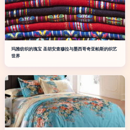
玛雅纺织的瑰宝 圣胡安查穆拉与墨西哥奇亚帕斯的织艺
世界