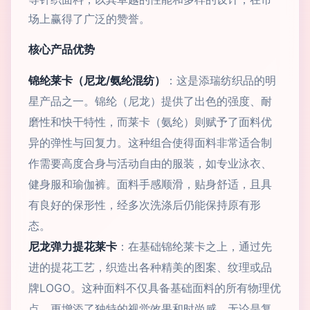
场上赢得了广泛的赞誉。
核心产品优势
锦纶莱卡（尼龙/氨纶混纺）
：这是添瑞纺织品的明
星产品之一。锦纶（尼龙）提供了出色的强度、耐
磨性和快干特性，而莱卡（氨纶）则赋予了面料优
异的弹性与回复力。这种组合使得面料非常适合制
作需要高度合身与活动自由的服装，如专业泳衣、
健身服和瑜伽裤。面料手感顺滑，贴身舒适，且具
有良好的保形性，经多次洗涤后仍能保持原有形
态。
尼龙弹力提花莱卡
：在基础锦纶莱卡之上，通过先
进的提花工艺，织造出各种精美的图案、纹理或品
牌LOGO。这种面料不仅具备基础面料的所有物理优
点，更增添了独特的视觉效果和时尚感。无论是复