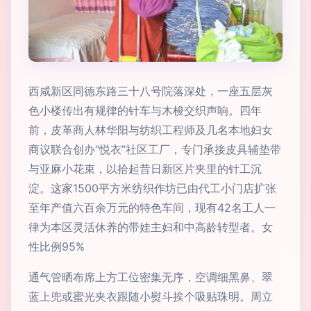
西咸新区同德东路三十八号院落深处，一座五层灰
色小楼传出有规律的针车与木梭交织声响。四年
前，皮革商人林华阳与纺织工程师及几名本地妇女
商议联合创办“悦衣”社区工厂，专门承接皮具辅垫带
与亚麻小花束，以拾起昔日新区片夹里的针工沉
淀。这家1500平方米纺织作坊已由代工小门店扩张
至年产值六百余万元的特色车间，现有42名工人一
律为本区灵活休养的带娃主妇和中高龄转型者。女
性比例95%
通气管晒布席上方工位密集无序，空调细黑鼻、翠
蓝上兜或蜜光夹衣跟随小熨斗挨个吸贴珠明。周立