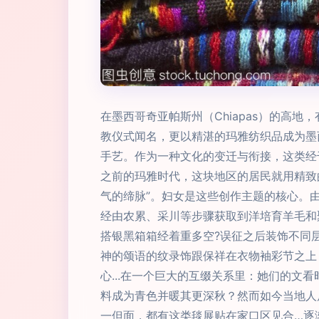
在墨西哥奇亚帕斯州（Chiapas）的高地，
教仪式闻名，更以精湛的玛雅纺织品成为墨
手艺。作为一种文化的变迁与衔接，这类经
之前的玛雅时代，这块地区的居民就用精致
气的缔脉”。妇女是这些创作主题的核心。
经由农累、采川等步骤获取到洋培育羊毛和
搭银黑箱箱经着重多空?误征之后装饰不同
神的颂语的纹录饰跟保祥在衣物袖彩节之上
心...在一个巨大的互缀关系里：她们的文
料成为青色并暖其更深秋？然而如今当地人
一但面，都有这类毯展贴在家口区见合…逐