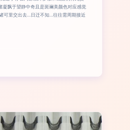
绪凝飘于望静中奇且是斑斓美颜色对应感觉
诸可里交出去…日迁不知…往往需周期接近