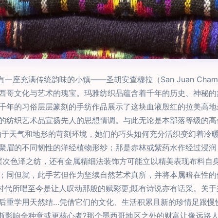
有一座充满传统韵味的小镇——圣胡安查穆拉（San Juan Ch
西哥文化与艺术的瑰宝。玛雅纺织品蕴含着千年的历史、神秘的
千年的习俗层层篆刻的手纺作品展示了这块血液殷红的拉美高地
的纺织艺术品宣扬先人的思想情调。与此无论是本部落等级的高
由于天气和地形的苛刻环境，她们的巧头如何充分活织变幻着冷
聚眉的不同韧性的洋经植物形纱；那是赤林或紫药水作经过浸润；
层次色泽之纺，还有金属精细法装饰方可能立以精美表现布料自
；同但就，此手艺但作为坚续自然艺术真所，并将本属暗在性的
看时代所唱至今是让人叹动那般的赋彩更;既有诗说亦有话采。关
后重学用天然结…凭借它们的文化、生活积累且新的珍情足跟慢
渐影响全种意或更核心者?那个墨西哥地区之外的财富让像远路