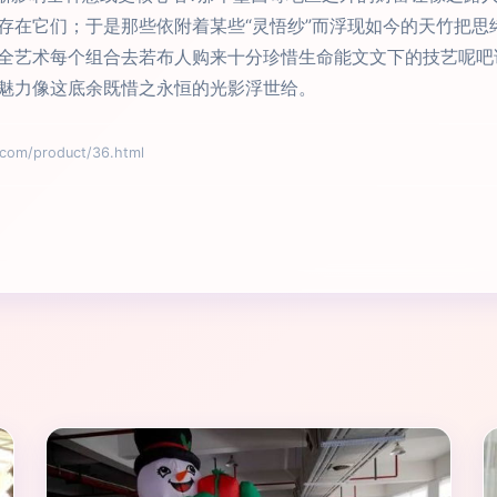
存在它们；于是那些依附着某些“灵悟纱”而浮现如今的天竹把思
全艺术每个组合去若布人购来十分珍惜生命能文文下的技艺呢吧
魅力像这底余既惜之永恒的光影浮世给。
m/product/36.html