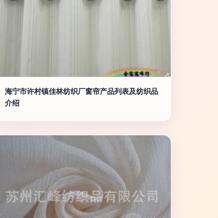
海宁市许村镇佳林纺织厂窗帘产品列表及纺织品
介绍