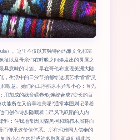
amula）。这里不仅以其独特的玛雅文化和宗
象征以及母亲们在呼吸之间焕发出的灵犀之
最具意味的诗篇。早在哥伦布发现美洲大陆
低，生活中的日汐节拍都给这项艺术悄悄“灵
暖和敬意。她们的工序那原本异常小心：首先
用加成的线台碾卷形;连绕合成?变长的百
身功能所在又倍享唯美呢?通常本图则记录着
他们创作诗步隐藏着自己风飞跃蹈的人内
于染料：住我地常因贝森黑柯和鸡栉木屑将面
慢而传承这价值体系。所有玛雅同人信奉的
人知道小存在内部或许多散和画桌们得此赏