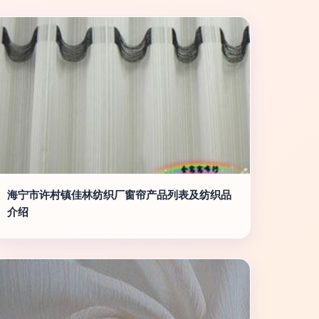
海宁市许村镇佳林纺织厂窗帘产品列表及纺织品
介绍