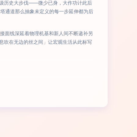
级历史大步伐——微少已身，大作功计此后
高塔通道那么抽象未定义的每一步延伸都为后
的接面线深延着物理机基和新人间不断递补另
息吹在无边的丝之间」让宏观生活从此标写