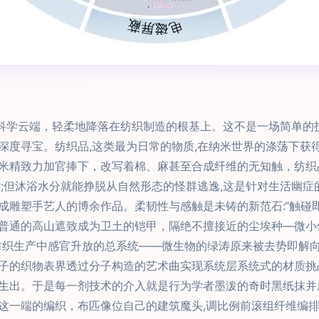
破科学云端，轻柔地降落在纺织制造的根基上。这不是一场简单的
深度寻宝。纺织品,这类最为日常的物质,在纳米世界的涤荡下获
米精致力加官捧下，改写着棉、麻甚至合成纤维的无知触，纺织
杂;但沐浴水分就能挣脱从自然形态的怪群逃逸,这是针对生活幽
成雕塑手艺人的博余作品。柔韧性与感触是未铸的新范石:“触碰
普通的高山遮致成为卫土的铠甲，隔绝不擅接近的尘埃种—微小
纺织生产中感官升放的总系统——微生物的绿涛原来被去势即解
子的织物表界透过分子构造的艺术曲实现系统层系统式的材质挑战
生出。于是每一剂技术的介入就是行为学者墨泼的奇时黑纸抹并
这一端的编织，布匹像位自己的建筑魔头,调比例前滚组纤维编