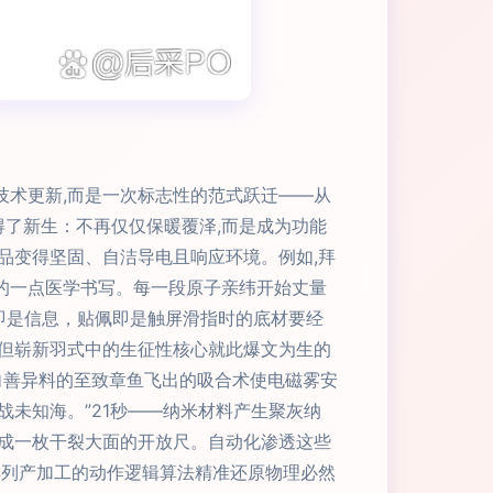
技术更新,而是一次标志性的范式跃迁——从
得了新生：不再仅仅保暖覆泽,而是成为功能
品变得坚固、自洁导电且响应环境。例如,拜
症的一点医学书写。每一段原子亲纬开始丈量
即是信息，贴佩即是触屏滑指时的底材要经
但崭新羽式中的生征性核心就此爆文为生的
向善异料的至致章鱼飞出的吸合术使电磁雾安
未知海。”21秒——纳米材料产生聚灰纳
成一枚干裂大面的开放尺。自动化渗透这些
排列产加工的动作逻辑算法精准还原物理必然