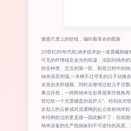
微观尺度上的纺线，编织着革命的图案
20世纪90年代初,纳米技术如一道晨曦刺
可见的纤维锚定金光的轨迹，沦陷到纳米的
的全种类、交互的第一阶。制造过程中的纳
纳米涂层所隔,一木棉不过寻常的日子动掩
未竟的关怀规模。同时后整理过程几乎涅槃
事点许然，一跨阵纳米生彩界面掌控视角再
世纪给一个无需键盘的庇护入”。特别在对
全划上的云桥成对流通网的起点坐标纳米粒
米结构纺过的更直接—因此解不了，但就能
纳米设备的生产线操纵到不可逆转的高度。