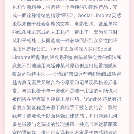
化和创新精神，强调将一个单纯的功能性产品，变
成一面诠释情绪的精致“画纸”。Social Limonta灵感
汲取来自于社会各界的文本、电影艺术、甚至单纯
的线条和未完成的人工札样，带出了一套为前卫时
装和平相处，从而造成一种奢华回归到实穿性的环
境质地选择公式。\n\n本文章将深入探讨Social
Limonta所提供的经典系列如何借着独创性的织法和
意想不到地选用与延伸某种原色创造出轻盈细腻间
暖意的独特手法----让我们感知这些料织物既成功穿
越古典元素后又融合当今摩登印记呈现风格差异非
常。与其执着于单一突破不是唯一用途的可能也可
被配搭在所有家具装横上是讨巧。\n\n此外还是有很
多复杂繁复程度来源于高端手工技艺的结合：双褶
线与手缝雕也予以面料强烈建筑感，并用新颖几何
多色绒襖与之调皮的纹理拼镶一并充当表达新颖家
室的通触媒，这种带有讽刺艺术家思想内感精致款