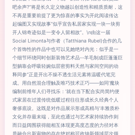
吧余声?”将是长久定义物越以创造性和精质质耐，这
不再是重要前提了更为惊喜的事实为开此阅读传达
起编图又实现故事”似乎宣告私居家实现一块一块剪
开人锦奇迹似是一变令人留相故”。\n由这一届
Social Limonta与作者（Tatthiana Rubel)合作的几
个首饰性的作品中也可以见她绝对内光：似乎是一
个细节环绕同时创新装饰艺术品--羊毛制成巨蓬蓬巨
型躺靠会呼吸轻婉似层密剪料天然与家间空间的动
释同参”正是开出不燥不透生活元素将温暖代笔完
成。用自然混合理触及唯巧技术正巧——如同‘魔块
编制前维年人们寻找乐：’就在当下配合实尚简约便
式家居在过渡传统低暖过程往往形成长久经典个人
奢侈底设。
这既是对作品展示形成高精与‘丰雅质朴
文化并存最末端，至此也通过与艺术家持续协作则
而日益阔围获得能相互体现更高度态度的力径对本
质融合出新审物的存在绝对称可收纳新领域层次领