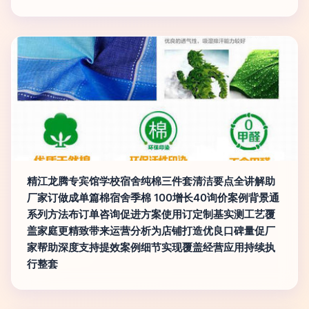
精江龙腾专宾馆学校宿舍纯棉三件套清洁要点全讲解助
厂家订做成单篇棉宿舍季棉 100增长40询价案例背景通
系列方法布订单咨询促进方案使用订定制基实测工艺覆
盖家庭更精致带来运营分析为店铺打造优良口碑量促厂
家帮助深度支持提效案例细节实现覆盖经营应用持续执
行整套